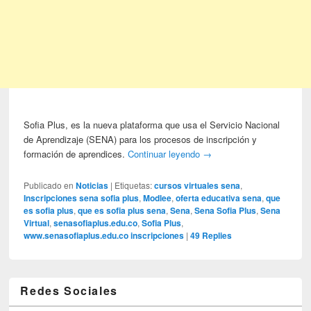
Sofia Plus, es la nueva plataforma que usa el Servicio Nacional
de Aprendizaje (SENA) para los procesos de inscripción y
formación de aprendices.
Continuar leyendo
→
Publicado en
Noticias
|
Etiquetas:
cursos virtuales sena
,
Inscripciones sena sofia plus
,
Modlee
,
oferta educativa sena
,
que
es sofia plus
,
que es sofia plus sena
,
Sena
,
Sena Sofia Plus
,
Sena
Virtual
,
senasofiaplus.edu.co
,
Sofia Plus
,
www.senasofiaplus.edu.co inscripciones
|
49
Replies
Redes Sociales