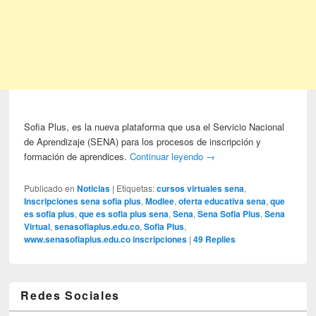
Sofia Plus, es la nueva plataforma que usa el Servicio Nacional
de Aprendizaje (SENA) para los procesos de inscripción y
formación de aprendices.
Continuar leyendo
→
Publicado en
Noticias
|
Etiquetas:
cursos virtuales sena
,
Inscripciones sena sofia plus
,
Modlee
,
oferta educativa sena
,
que
es sofia plus
,
que es sofia plus sena
,
Sena
,
Sena Sofia Plus
,
Sena
Virtual
,
senasofiaplus.edu.co
,
Sofia Plus
,
www.senasofiaplus.edu.co inscripciones
|
49
Replies
Redes Sociales