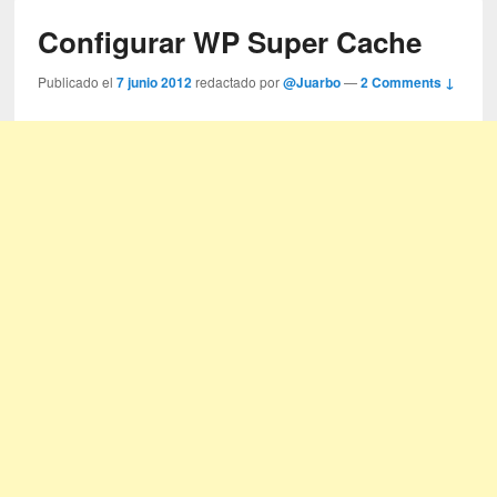
Configurar WP Super Cache
Publicado el
7 junio 2012
redactado por
@Juarbo
—
2 Comments ↓