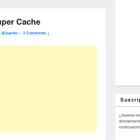
uper Cache
r
@Juarbo
—
2 Comments ↓
Suscri
¿Quieres rec
directamente
continuació