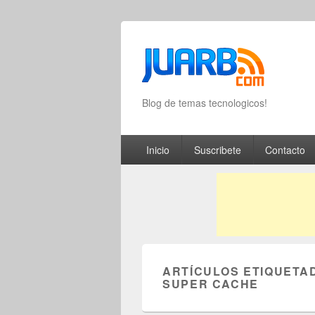
Blog de temas tecnologicos!
Primary menu
Skip to primary content
Skip to secondary content
Inicio
Suscribete
Contacto
ARTÍCULOS ETIQUETA
SUPER CACHE