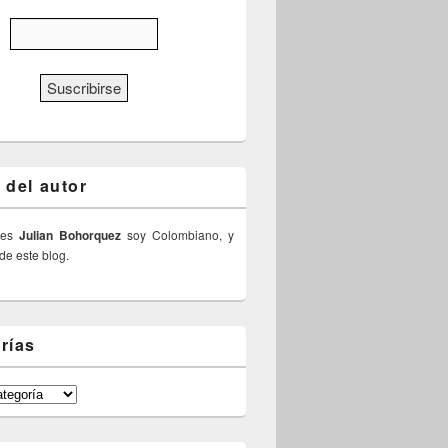
 del autor
 es
Julian Bohorquez
soy Colombiano, y
 de este blog.
rías