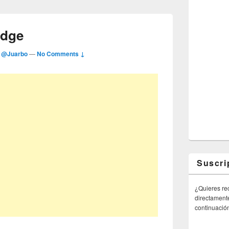
Edge
r
@Juarbo
—
No Comments ↓
Suscri
¿Quieres rec
directamente
continuació