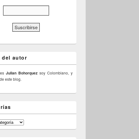
 del autor
 es
Julian Bohorquez
soy Colombiano, y
 de este blog.
rías