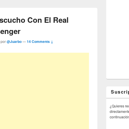
scucho Con El Real
senger
 por
@Juarbo
—
14 Comments ↓
Suscri
¿Quieres rec
directamente
continuació