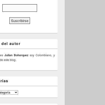
 del autor
 es
Julian Bohorquez
soy Colombiano, y
 de este blog.
rías