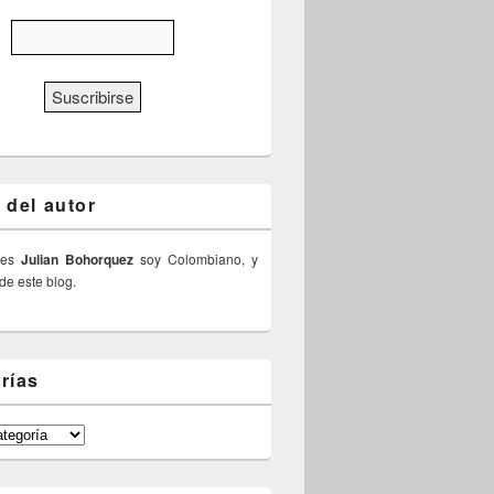
 del autor
 es
Julian Bohorquez
soy Colombiano, y
 de este blog.
rías