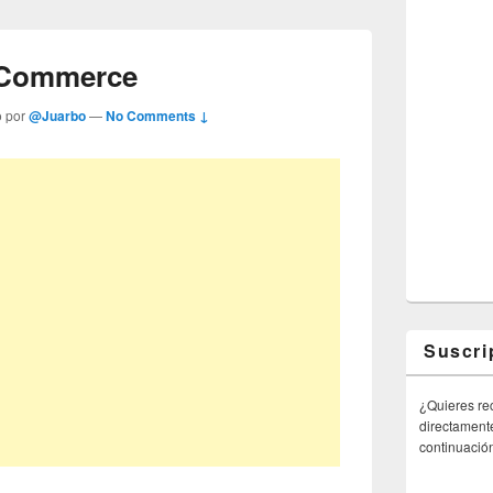
sCommerce
o por
@Juarbo
—
No Comments ↓
Suscri
¿Quieres rec
directamente
continuació