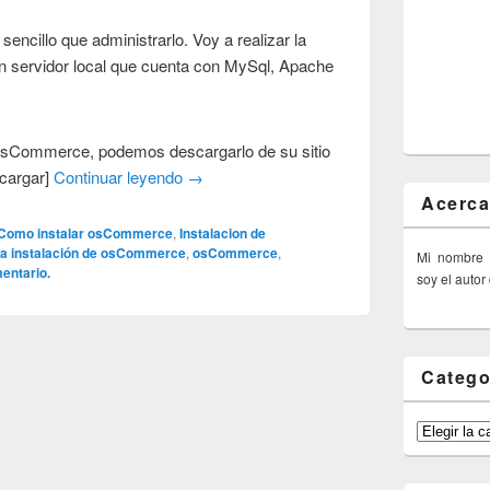
encillo que administrarlo. Voy a realizar la
 servidor local que cuenta con MySql, Apache
sCommerce, podemos descargarlo de su sitio
scargar]
Continuar leyendo
→
Acerca
Como instalar osCommerce
,
Instalacion de
la instalación de osCommerce
,
osCommerce
,
Mi nombre
entario.
soy el autor
Catego
Categorías