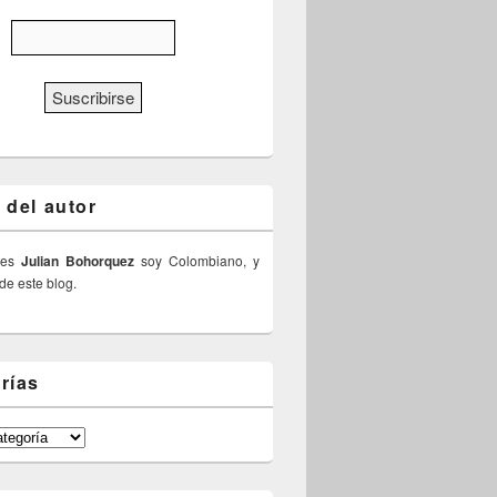
 del autor
 es
Julian Bohorquez
soy Colombiano, y
 de este blog.
rías