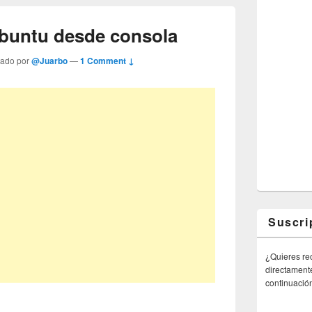
 Ubuntu desde consola
tado por
@Juarbo
—
1 Comment ↓
Suscri
¿Quieres rec
directamente
continuació