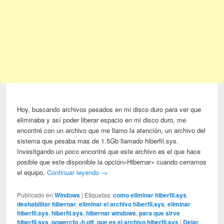
Hoy, buscando archivos pesados en mi disco duro para ver que
eliminaba y así poder liberar espacio en mi disco duro, me
encontré con un archivo que me llamo la atención, un archivo del
sistema que pesaba mas de 1.5Gb llamado hiberfil.sys.
Investigando un poco encontré que este archivo es el que hace
posible que este disponible la opción»Hibernar» cuando cerramos
el equipo.
Continuar leyendo
→
Publicado en
Windows
|
Etiquetas:
como eliminar hiberfil.sys
,
deshabilitar hibernar
,
eliminar el archivo hiberfil.sys
,
eliminar
hiberfil.sys
,
hiberfil.sys
,
hibernar windows
,
para que sirve
hiberfil.sys
,
powercfg -h off
,
que es el archivo hiberfil.sys
|
Dejar