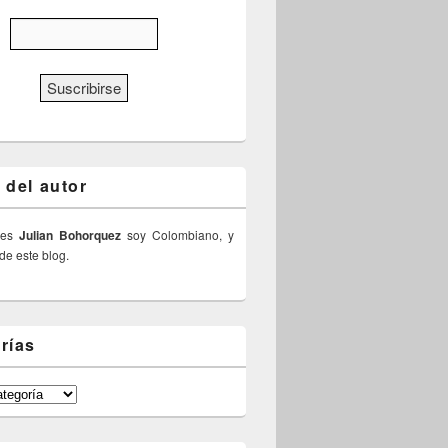
 del autor
 es
Julian Bohorquez
soy Colombiano, y
 de este blog.
rías