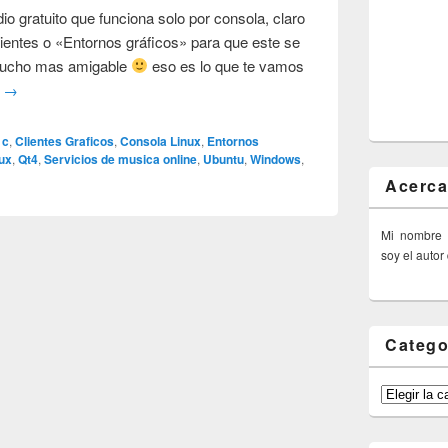
 gratuito que funciona solo por consola, claro
Clientes o «Entornos gráficos» para que este se
mucho mas amigable
eso es lo que te vamos
o
→
c
,
Clientes Graficos
,
Consola Linux
,
Entornos
ux
,
Qt4
,
Servicios de musica online
,
Ubuntu
,
Windows
,
Acerca
Mi nombre
soy el autor
Catego
Categorías