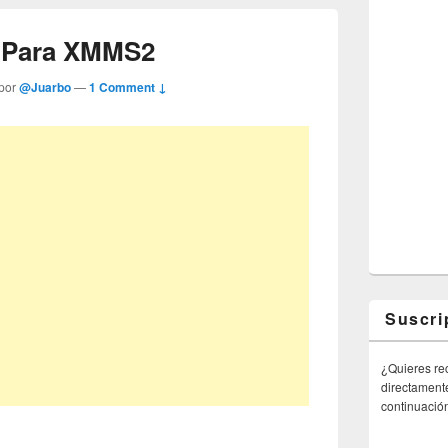
s Para XMMS2
 por
@Juarbo
—
1 Comment ↓
Suscri
¿Quieres rec
directamente
continuació