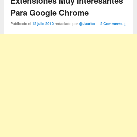
Extensiones Muy Interesantes
Para Google Chrome
Publicado el
12 julio 2010
redactado por
@Juarbo
—
2 Comments ↓