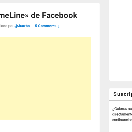
imeLine» de Facebook
ctado por
@Juarbo
—
5 Comments ↓
Suscri
¿Quieres rec
directamente
continuació