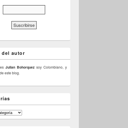
 del autor
 es
Julian Bohorquez
soy Colombiano, y
 de este blog.
rías