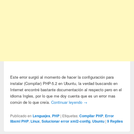
Este error surgió al momento de hacer la configuración para
instalar (Compilar) PHP-5.2 en Ubuntu, la verdad buscando en
Internet encontré bastante documentación al respecto pero en el
idioma Ingles, por lo que me doy cuenta que es un error mas
común de lo que creía.
Continuar leyendo
→
Publicado en
Lenguajes
,
PHP
|
Etiquetas:
Compilar PHP
,
Error
libxml PHP
,
Linux
,
Solucionar error xml2-config
,
Ubuntu
|
9
Replies