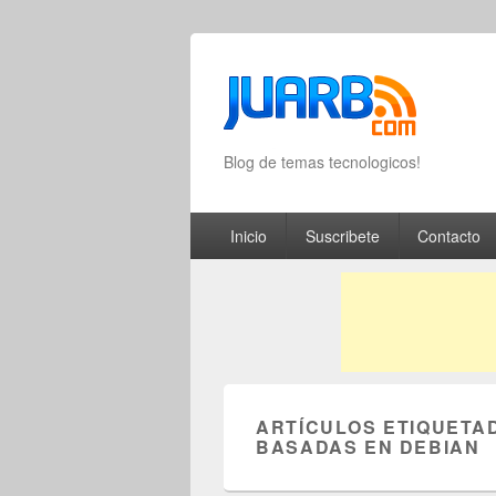
Blog de temas tecnologicos!
Primary menu
Skip to primary content
Skip to secondary content
Inicio
Suscribete
Contacto
ARTÍCULOS ETIQUETA
BASADAS EN DEBIAN