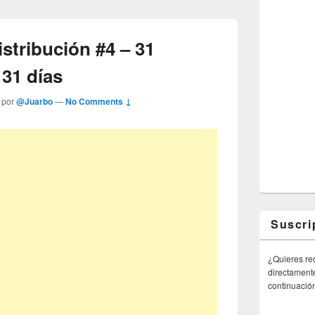
stribución #4 – 31
 31 días
 por
@Juarbo
—
No Comments ↓
Suscri
¿Quieres rec
directamente
continuació