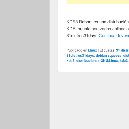
KDE3 Rebon, es una distribución
KDE, cuenta con varias aplicacio
31distros31days
Continuar leye
Publicado en
Linux
|
Etiquetas:
31 dist
31distros31days
,
debian squeeze
,
dis
kde3
,
distribuciones GNU/Linux
,
kde3