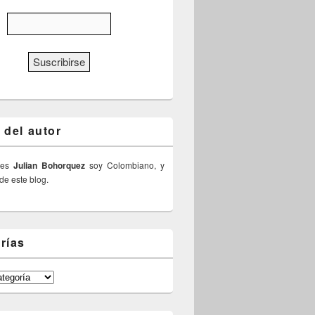
 del autor
 es
Julian Bohorquez
soy Colombiano, y
 de este blog.
rías