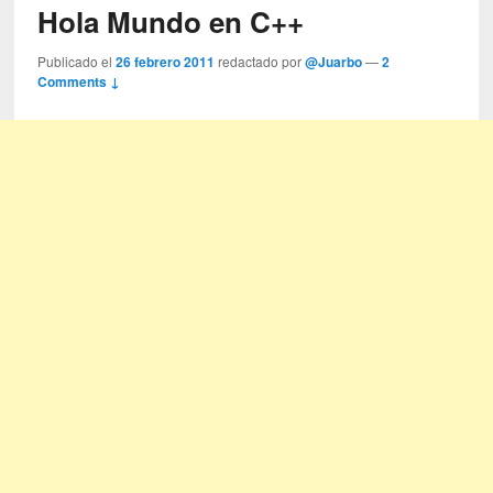
Hola Mundo en C++
Publicado el
26 febrero 2011
redactado por
@Juarbo
—
2
Comments ↓