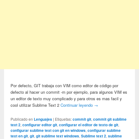
Por defecto, GIT trabaja con VIM como editor de código por
defecto al hacer un commit -m por ejemplo, para algunos VIM es
un editor de texto muy complicado y para otros es mas facil y
cool utilizar Sublime Text 2
Continuar leyendo
→
Publicado en
Lenguajes
|
Etiquetas:
commit git
,
commit git sublime
text 2
,
configurar editor git
,
configurar el editor de texto de git
,
configurar sublime text con git en windows
,
configurar sublime
text en git
,
git
,
git sublime text windows
,
Sublime text 2
,
sublime