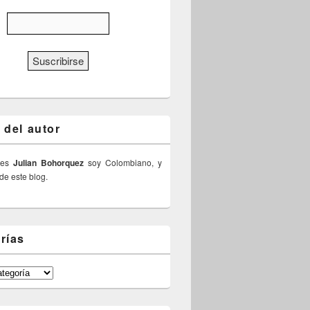
 del autor
 es
Julian Bohorquez
soy Colombiano, y
 de este blog.
rías