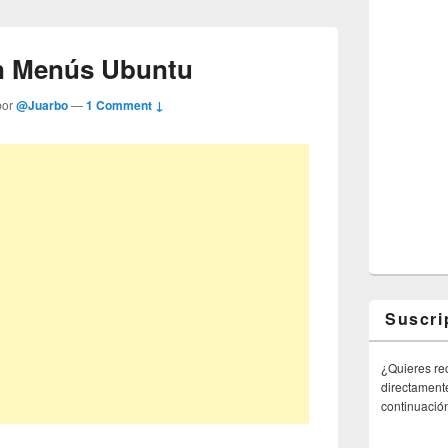
en Menús Ubuntu
por
@Juarbo
—
1 Comment ↓
Suscri
¿Quieres rec
directamente
continuació