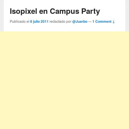
Isopixel en Campus Party
Publicado el
6 julio 2011
redactado por
@Juarbo
—
1 Comment ↓