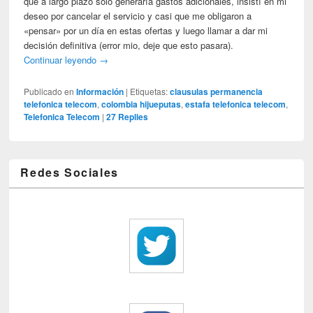
que a largo plazo solo generaría gastos adicionales, insistí en mi
deseo por cancelar el servicio y casi que me obligaron a
«pensar» por un día en estas ofertas y luego llamar a dar mi
decisión definitiva (error mio, deje que esto pasara).
Continuar leyendo
→
Publicado en
Información
|
Etiquetas:
clausulas permanencia
telefonica telecom
,
colombia hijueputas
,
estafa telefonica telecom
,
Telefonica Telecom
|
27
Replies
Redes Sociales