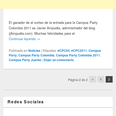
El ganador de el sorteo de la entrada para la Campus Party
Colombia 2011 es Javier Ampudia, administrador del blog
(jAmpudia.com). Muchas felicidades para el.
Continuar leyendo
→
Publicado en
Noticias
|
Etiquetas:
#CPC04
,
#CPC2011
,
Campus
Party
,
Campus Party Colombia
,
Campus Party Colombia 2011
,
Campus Party Juarbo
|
Dejar un comentario.
Post navigation
«
1
2
Página 2 de 2
Redes Sociales