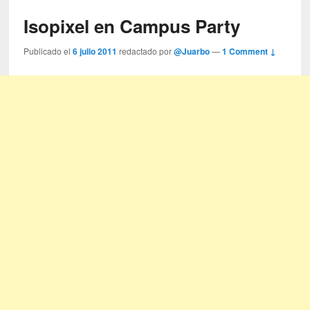
Isopixel en Campus Party
Publicado el
6 julio 2011
redactado por
@Juarbo
—
1 Comment ↓