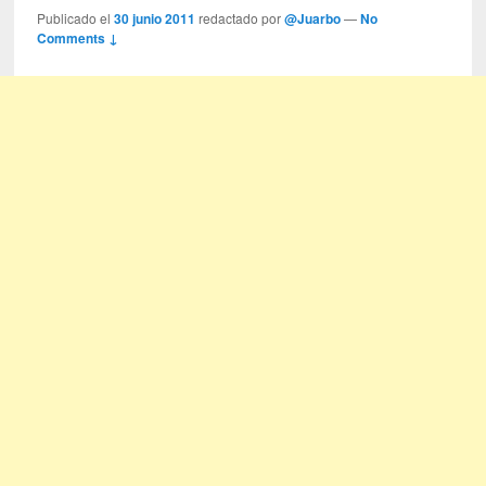
Publicado el
30 junio 2011
redactado por
@Juarbo
—
No
Comments ↓