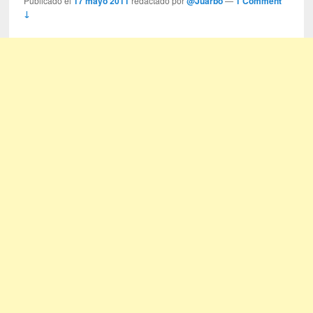
Publicado el
17 mayo 2011
redactado por
@Juarbo
—
1 Comment
↓