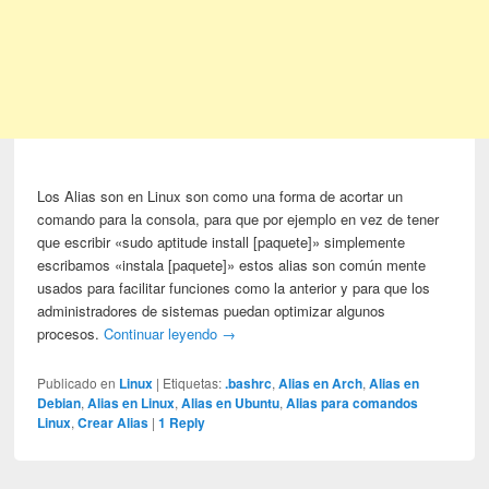
Los Alias son en Linux son como una forma de acortar un
comando para la consola, para que por ejemplo en vez de tener
que escribir «sudo aptitude install [paquete]» simplemente
escribamos «instala [paquete]» estos alias son común mente
usados para facilitar funciones como la anterior y para que los
administradores de sistemas puedan optimizar algunos
procesos.
Continuar leyendo
→
Publicado en
Linux
|
Etiquetas:
.bashrc
,
Alias en Arch
,
Alias en
Debian
,
Alias en Linux
,
Alias en Ubuntu
,
Alias para comandos
Linux
,
Crear Alias
|
1
Reply