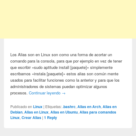
Los Alias son en Linux son como una forma de acortar un
comando para la consola, para que por ejemplo en vez de tener
que escribir «sudo aptitude install [paquete]» simplemente
escribamos «instala [paquete]» estos alias son común mente
usados para facilitar funciones como la anterior y para que los
administradores de sistemas puedan optimizar algunos
procesos.
Continuar leyendo
→
Publicado en
Linux
|
Etiquetas:
.bashrc
,
Alias en Arch
,
Alias en
Debian
,
Alias en Linux
,
Alias en Ubuntu
,
Alias para comandos
Linux
,
Crear Alias
|
1
Reply