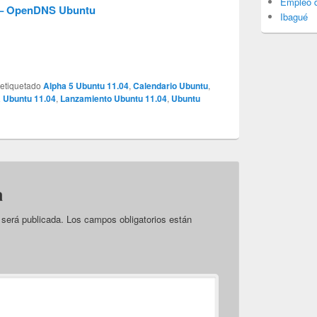
Empleo d
 – OpenDNS Ubuntu
Ibagué
 etiquetado
Alpha 5 Ubuntu 11.04
,
Calendario Ubuntu
,
 Ubuntu 11.04
,
Lanzamiento Ubuntu 11.04
,
Ubuntu
a
 será publicada.
Los campos obligatorios están