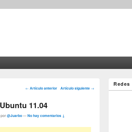
Redes 
Post navigation
←
Artículo anterior
Artículo siguiente
→
Ubuntu 11.04
 por
@Juarbo
—
No hay comentarios ↓