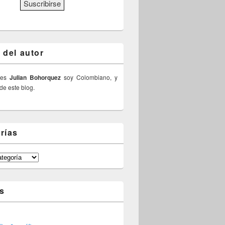
 del autor
 es
Julian Bohorquez
soy Colombiano, y
 de este blog.
rías
s