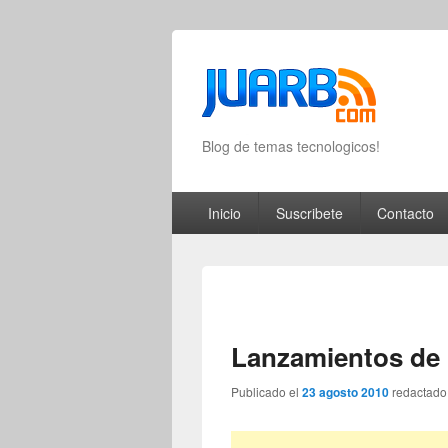
Blog de temas tecnologicos!
Primary menu
Skip to primary content
Skip to secondary content
Inicio
Suscribete
Contacto
Lanzamientos de 
Publicado el
23 agosto 2010
redactado