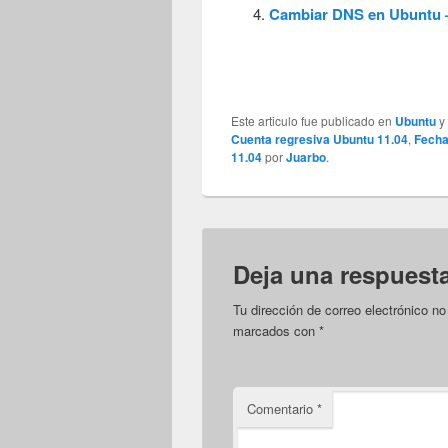
Cambiar DNS en Ubuntu
Este articulo fue publicado en
Ubuntu
y
Cuenta regresiva Ubuntu 11.04
,
Fecha
11.04
por
Juarbo
.
Deja una respuest
Tu dirección de correo electrónico no
marcados con
*
Comentario
*