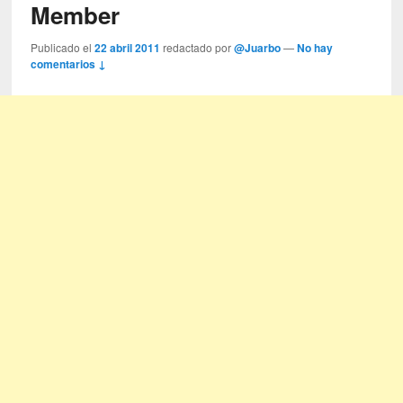
Member
Publicado el
22 abril 2011
redactado por
@Juarbo
—
No hay
comentarios ↓