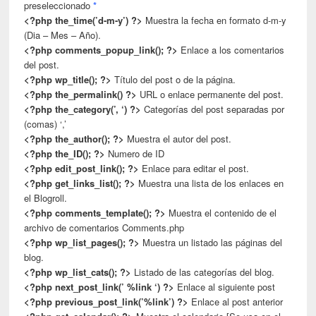
preseleccionado
*
<?php the_time(’d-m-y’) ?>
Muestra la fecha en formato d-m-y
(Dia – Mes – Año).
<?php comments_popup_link(); ?>
Enlace a los comentarios
del post.
<?php wp_title(); ?>
Título del post o de la página.
<?php the_permalink() ?>
URL o enlace permanente del post.
<?php the_category(’, ‘) ?>
Categorías del post separadas por
(comas) ‘,’
<?php the_author(); ?>
Muestra el autor del post.
<?php the_ID(); ?>
Numero de ID
<?php edit_post_link(); ?>
Enlace para editar el post.
<?php get_links_list(); ?>
Muestra una lista de los enlaces en
el Blogroll.
<?php comments_template(); ?>
Muestra el contenido de el
archivo de comentarios Comments.php
<?php wp_list_pages(); ?>
Muestra un listado las páginas del
blog.
<?php wp_list_cats(); ?>
Listado de las categorías del blog.
<?php next_post_link(’ %link ‘) ?>
Enlace al siguiente post
<?php previous_post_link(’%link’) ?>
Enlace al post anterior