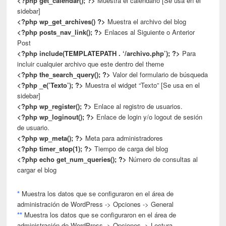
<?php get_calendar(); ?>
Muestra el calendario [Se usa en el
sidebar]
<?php wp_get_archives() ?>
Muestra el archivo del blog
<?php posts_nav_link(); ?>
Enlaces al Siguiente o Anterior
Post
<?php include(TEMPLATEPATH . ‘/archivo.php’); ?>
Para
incluir cualquier archivo que este dentro del theme
<?php the_search_query(); ?>
Valor del formulario de búsqueda
<?php _e(’Texto’); ?>
Muestra el widget “Texto” [Se usa en el
sidebar]
<?php wp_register(); ?>
Enlace al registro de usuarios.
<?php wp_loginout(); ?>
Enlace de login y/o logout de sesión
de usuario.
<?php wp_meta(); ?>
Meta para administradores
<?php timer_stop(1); ?>
Tiempo de carga del blog
<?php echo get_num_queries(); ?>
Número de consultas al
cargar el blog
*
Muestra los datos que se configuraron en el área de
administración de WordPress -> Opciones -> General
**
Muestra los datos que se configuraron en el área de
administración de WordPress -> Opciones -> Lectura