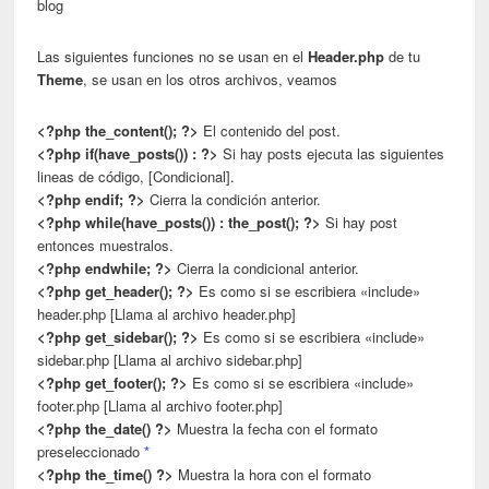
blog
Las siguientes funciones no se usan en el
Header.php
de tu
Theme
, se usan en los otros archivos, veamos
<?php the_content(); ?>
El contenido del post.
<?php if(have_posts()) : ?>
Si hay posts ejecuta las siguientes
lineas de código, [Condicional].
<?php endif; ?>
Cierra la condición anterior.
<?php while(have_posts()) : the_post(); ?>
Si hay post
entonces muestralos.
<?php endwhile; ?>
Cierra la condicional anterior.
<?php get_header(); ?>
Es como si se escribiera «include»
header.php [Llama al archivo header.php]
<?php get_sidebar(); ?>
Es como si se escribiera «include»
sidebar.php [Llama al archivo sidebar.php]
<?php get_footer(); ?>
Es como si se escribiera «include»
footer.php [Llama al archivo footer.php]
<?php the_date() ?>
Muestra la fecha con el formato
preseleccionado
*
<?php the_time() ?>
Muestra la hora con el formato