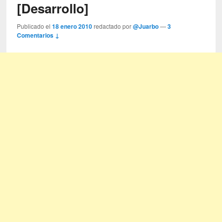
[Desarrollo]
Publicado el
18 enero 2010
redactado por
@Juarbo
—
3
Comentarios ↓