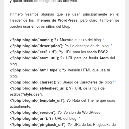
y quitar lineas de código de tus archivos.
Primero veamos algunas que se usan principalmente en el
Header de los
Themes de WordPress
, pero claro, también se
pueden usar en otros sitios del blog:
<?php bloginfo(’name’); ?>
Muestra el titulo del blog.
*
<?php bloginfo(’description’); ?>
La descripción del blog.
*
<?php bloginfo(’rss2_url’); ?>
URL para los
feeds RSS2
.
<?php bloginfo(’atom_url’); ?>
URL para los
feeds Atom
del
blog
<?php bloginfo(’html_type’); ?>
Versión HTML que usa tu
blog.
<?php bloginfo(’charset’); ?>
Juego de Caracteres del blog
**
<?php bloginfo(’stylesheet_url’); ?>
URL de la hoja de
estilos(”‘
style.css
”).
<?php bloginfo(’template_url’); ?>
Ruta del Theme que usas
actualmente.
<?php bloginfo(’version’); ?>
Versión de WordPress.
<?php bloginfo(’url’); ?>
URL del blog.
*
<?php bloginfo(’pingback_url’); ?>
URL de los Pingbacks del