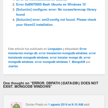
Error 0x80070005 Bash Ubuntu en Windows 10
[Solución] configure: error: No curses/termcap library
found
[Solución] error: xml2-config not found. Please check
your libxml2 installation.
Este articulo fue publicado en
Lenguajes
y etiquetado
Error
instalacion mongo db
,
error instalacion mongodb windows
,
error
instalando mongodb windows
,
error instalar mongo db
,
error
mongodb windows
,
error mongodb windows 7
,
MongoDB
por
Juarbo
.
One thought on “
ERROR: DBPATH (\DATA\DB\) DOES NOT
EXIST. MONGODB WINDOWS
”
Dorian Prado
on
1 agosto 2014 at 9:10 AM
said: