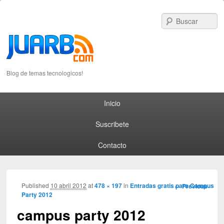
S
Blog de temas tecnologicos!
Primary menu
Skip to primary content
Skip to secondary content
Inicio
Suscribete
Contacto
Image
Published
10 abril 2012
at
478 × 197
in
Entradas gratis para Campus
← Previous
Party 2012
navigation
campus party 2012