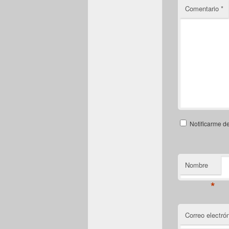
Comentario
*
Notificarme d
Nombre
*
Correo electró