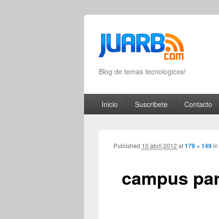
Blog de temas tecnologicos!
Primary menu
Skip to primary content
Skip to secondary content
Inicio
Suscribete
Contacto
Published
10 abril 2012
at
179 × 149
i
campus par