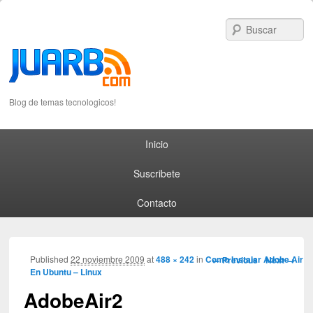
S
Blog de temas tecnologicos!
Primary menu
Skip to primary content
Skip to secondary content
Inicio
Suscribete
Contacto
Image navigation
Published
22 noviembre 2009
at
488 × 242
in
Como Instalar Adobe Air
← Previous
Next →
En Ubuntu – Linux
AdobeAir2