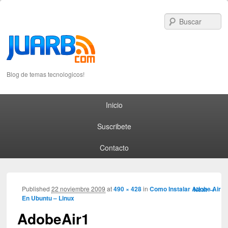
S
Blog de temas tecnologicos!
Primary menu
Skip to primary content
Skip to secondary content
Inicio
Suscribete
Contacto
Image
Published
22 noviembre 2009
at
490 × 428
in
Como Instalar Adobe Air
Next →
En Ubuntu – Linux
navigation
AdobeAir1