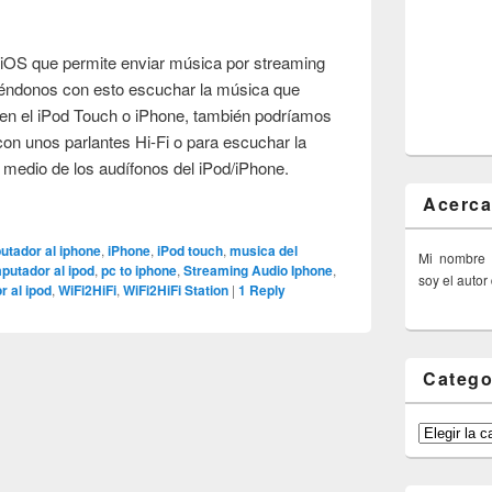
 iOS que permite enviar música por streaming
iéndonos con esto escuchar la música que
en el iPod Touch o iPhone, también podríamos
con unos parlantes Hi-Fi o para escuchar la
medio de los audífonos del iPod/iPhone.
Acerca
utador al iphone
,
iPhone
,
iPod touch
,
musica del
Mi nombre
putador al ipod
,
pc to iphone
,
Streaming Audio Iphone
,
soy el autor
r al ipod
,
WiFi2HiFi
,
WiFi2HiFi Station
|
1
Reply
Catego
Categorías