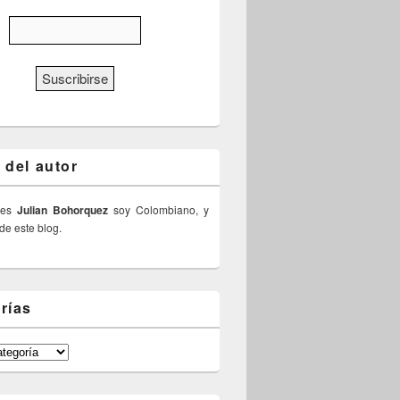
 del autor
 es
Julian Bohorquez
soy Colombiano, y
 de este blog.
rías