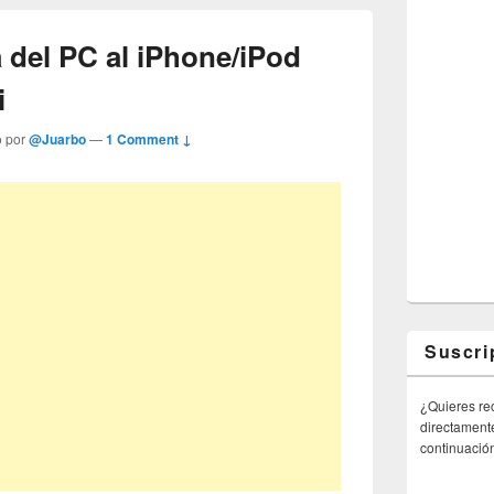
 del PC al iPhone/iPod
i
o por
@Juarbo
—
1 Comment ↓
Suscri
¿Quieres rec
directamente
continuació