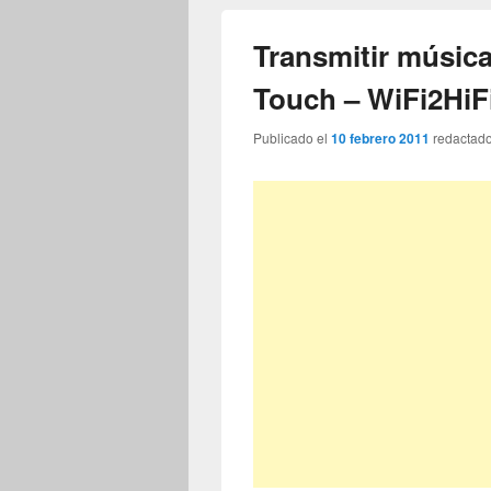
Transmitir música
Touch – WiFi2HiF
Publicado el
10 febrero 2011
redactad