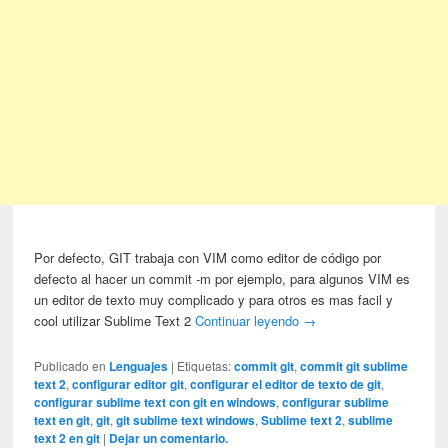
Por defecto, GIT trabaja con VIM como editor de código por
defecto al hacer un commit -m por ejemplo, para algunos VIM es
un editor de texto muy complicado y para otros es mas facil y
cool utilizar Sublime Text 2
Continuar leyendo
→
Publicado en
Lenguajes
|
Etiquetas:
commit git
,
commit git sublime
text 2
,
configurar editor git
,
configurar el editor de texto de git
,
configurar sublime text con git en windows
,
configurar sublime
text en git
,
git
,
git sublime text windows
,
Sublime text 2
,
sublime
text 2 en git
|
Dejar un comentario.