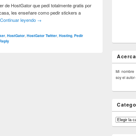
ker de HostGator que pedí totalmente gratis por
 casa, les enseñare como pedir stickers a
…
Continuar leyendo
→
ker
,
HostGator
,
HostGator Twitter
,
Hosting
,
Pedir
Reply
Acerca
Mi nombre
soy el autor
Catego
Categorías