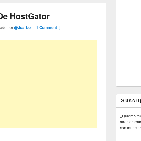
 De HostGator
tado por
@Juarbo
—
1 Comment ↓
Suscri
¿Quieres rec
directamente
continuació