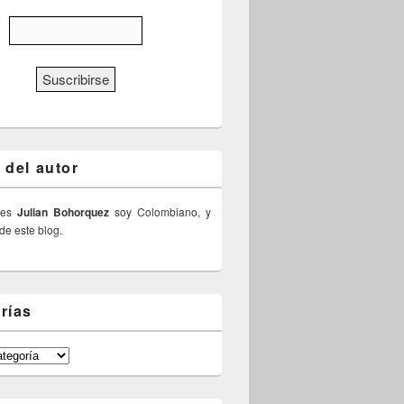
 del autor
 es
Julian Bohorquez
soy Colombiano, y
 de este blog.
rías