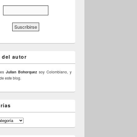
 del autor
 es
Julian Bohorquez
soy Colombiano, y
 de este blog.
rías