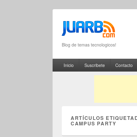
Blog de temas tecnologicos!
Primary menu
Skip to primary content
Skip to secondary content
Inicio
Suscribete
Contacto
ARTÍCULOS ETIQUETA
CAMPUS PARTY