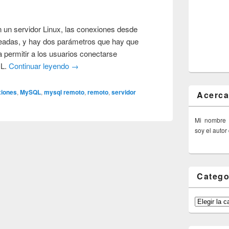
n un servidor Linux, las conexiones desde
eadas, y hay dos parámetros que hay que
a permitir a los usuarios conectarse
QL.
Continuar leyendo
→
iones
,
MySQL
,
mysql remoto
,
remoto
,
servidor
Acerca
Mi nombre
soy el autor
Catego
Categorías