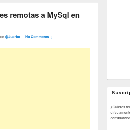
nes remotas a MySql en
por
@Juarbo
—
No Comments ↓
Suscri
¿Quieres rec
directamente
continuació