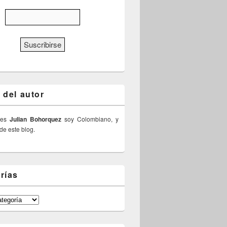
 del autor
 es
Julian Bohorquez
soy Colombiano, y
 de este blog.
rías