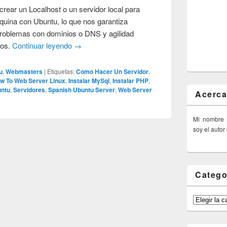
crear un Localhost o un servidor local para
uina con Ubuntu, lo que nos garantiza
problemas con dominios o DNS y agilidad
los.
Continuar leyendo
→
u
,
Webmasters
|
Etiquetas:
Como Hacer Un Servidor
,
w To Web Server Linux
,
Instalar MySql
,
Instalar PHP
,
untu
,
Servidores
,
Spanish Ubuntu Server
,
Web Server
Acerca
Mi nombre
soy el autor
Catego
Categorías