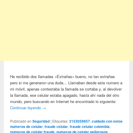
He recibido dos llamadas «Extrañas» bueno, no tan extrañas
pero si me generaron una duda… Llamaban desde este numero a
mi móvil, apenas contestaba la llamada se cortaba y, al devolver
la llamada, ese celular estaba apagado, hasta ahí nada del otro
mundo, pero buscando en Internet he encontrado lo siguiente:
Continuar leyendo
→
Publicado en
Seguridad
|
Etiquetas:
3153059957
,
cuidado con estos
numeros de celular
,
fraude celular
,
fraude celular colombia
,
numeros de celular fraude
,
numeros de celular peligrosos
,