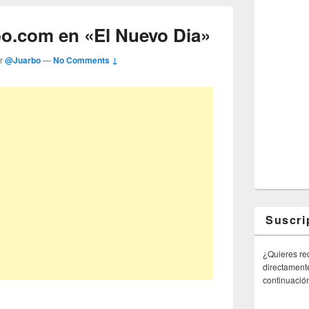
o.com en «El Nuevo Dia»
or
@Juarbo
—
No Comments ↓
Suscri
¿Quieres rec
directamente
continuació