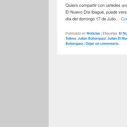
Quiero compartir con ustedes una
El Nuevo Día Ibagué, puede verse
día del domingo 17 de Julio…
Co
Publicado en
Noticias
|
Etiquetas:
El N
Tolima
,
Julian Bohorquez
,
Julian El N
Bohorquez
|
Dejar un comentario.