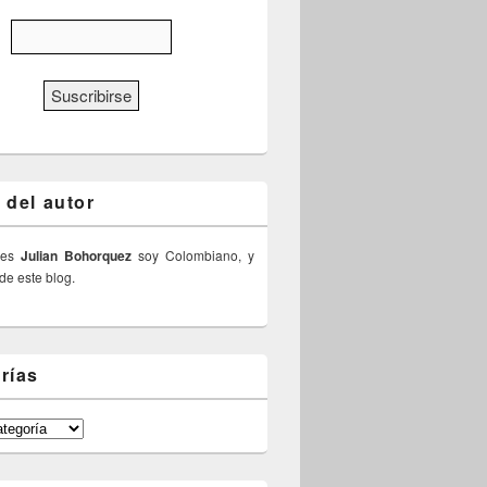
 del autor
 es
Julian Bohorquez
soy Colombiano, y
 de este blog.
rías