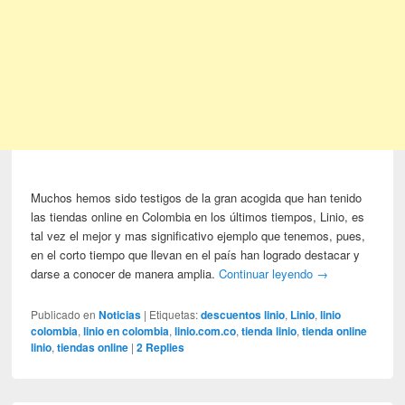
Muchos hemos sido testigos de la gran acogida que han tenido
las tiendas online en Colombia en los últimos tiempos, Linio, es
tal vez el mejor y mas significativo ejemplo que tenemos, pues,
en el corto tiempo que llevan en el país han logrado destacar y
darse a conocer de manera amplia.
Continuar leyendo
→
Publicado en
Noticias
|
Etiquetas:
descuentos linio
,
Linio
,
linio
colombia
,
linio en colombia
,
linio.com.co
,
tienda linio
,
tienda online
linio
,
tiendas online
|
2
Replies