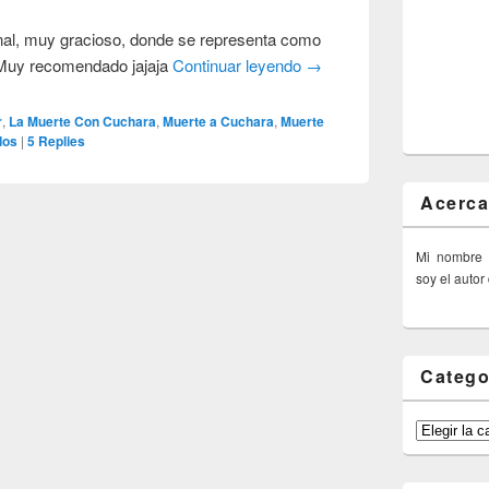
onal, muy gracioso, donde se representa como
 Muy recomendado jajaja
Continuar leyendo
→
r
,
La Muerte Con Cuchara
,
Muerte a Cuchara
,
Muerte
dos
|
5
Replies
Acerca
Mi nombre
soy el autor
Catego
Categorías