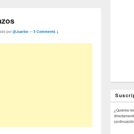
azos
ado por
@Juarbo
—
5 Comments ↓
Suscri
¿Quieres rec
directamente
continuació