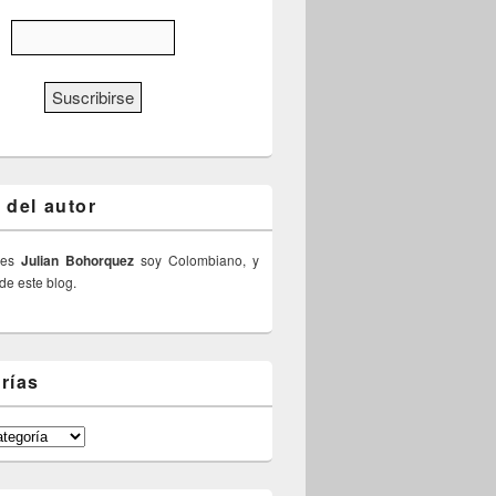
 del autor
 es
Julian Bohorquez
soy Colombiano, y
 de este blog.
rías