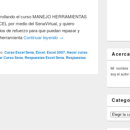
esarrollando el curso MANEJO HERRAMIENTAS
por medio del SenaVirtual, y quiero
cios de refuerzo para que puedan repasar y
 herramienta
Continuar leyendo
→
as:
Curso Excel Sena
,
Excel
,
Excel 2007
,
Hacer curso
Acerca
ar Curso Sena
,
Respuestas Excel Sena
,
Respuestas
Mi nombre
soy el autor
Catego
Categorías