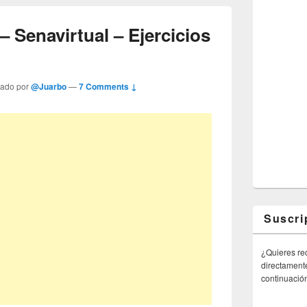
– Senavirtual – Ejercicios
tado por
@Juarbo
—
7 Comments ↓
Suscri
¿Quieres rec
directamente
continuació