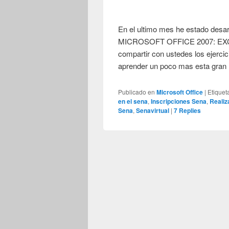
En el ultimo mes he estado d
MICROSOFT OFFICE 2007: EXCEL 
compartir con ustedes los ejerci
aprender un poco mas esta gran
Publicado en
Microsoft Office
|
Etiquet
en el sena
,
Inscripciones Sena
,
Realiz
Sena
,
Senavirtual
|
7
Replies