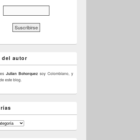
 del autor
 es
Julian Bohorquez
soy Colombiano, y
 de este blog.
rías