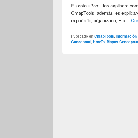
En este «Post» les explicare c
CmapTools, además les explicare 
exportarlo, organizarlo, Etc…
Con
Publicado en
CmapTools
,
Información
Conceptual
,
HowTo
,
Mapas Conceptua