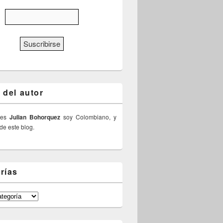
 del autor
 es
Julian Bohorquez
soy Colombiano, y
 de este blog.
rías