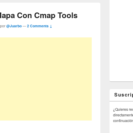
Mapa Con Cmap Tools
 por
@Juarbo
—
2 Comments ↓
Suscri
¿Quieres rec
directamente
continuació