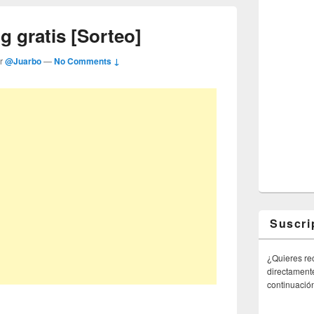
 gratis [Sorteo]
or
@Juarbo
—
No Comments ↓
Suscri
¿Quieres rec
directamente
continuació