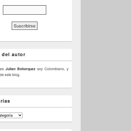
 del autor
 es
Julian Bohorquez
soy Colombiano, y
 de este blog.
rías