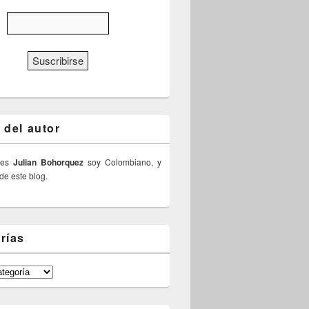
 del autor
 es
Julian Bohorquez
soy Colombiano, y
 de este blog.
rías