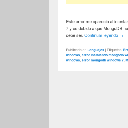
Este error me apareció al inten
7 y es debido a que MongoDB nec
debe ser.
Continuar leyendo
→
Publicado en
Lenguajes
|
Etiquetas:
Er
windows
,
error instalando mongodb w
windows
,
error mongodb windows 7
,
M