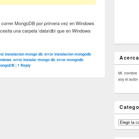
tar correr MongoDB por primera vez en Windows
esita una carpeta \data\db\ que en Windows
ror instalacion mongo db
,
error instalacion mongodb
Acerca
indows
,
error instalar mongo db
,
error mongodb
ongoDB
|
1
Reply
Mi nombre
soy el autor
Catego
Categorías