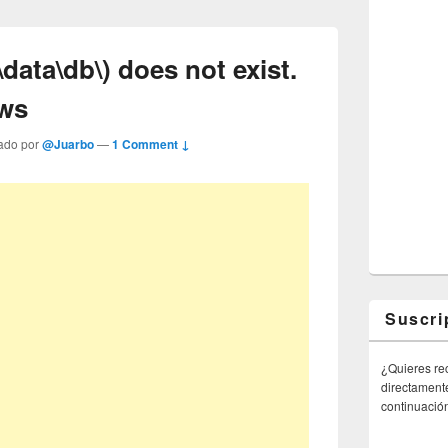
ata\db\) does not exist.
ws
ado por
@Juarbo
—
1 Comment ↓
Suscri
¿Quieres rec
directamente
continuació