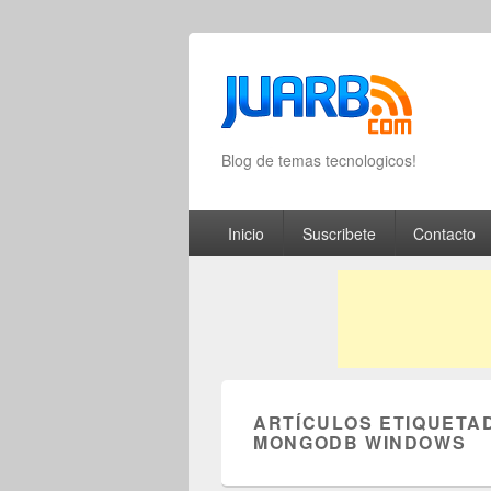
Blog de temas tecnologicos!
Primary menu
Skip to primary content
Skip to secondary content
Inicio
Suscribete
Contacto
ARTÍCULOS ETIQUETA
MONGODB WINDOWS