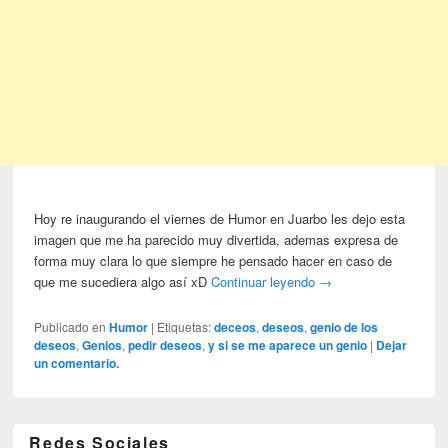
Hoy re inaugurando el viernes de Humor en Juarbo les dejo esta
imagen que me ha parecido muy divertida, ademas expresa de
forma muy clara lo que siempre he pensado hacer en caso de
que me sucediera algo así xD
Continuar leyendo
→
Publicado en
Humor
|
Etiquetas:
deceos
,
deseos
,
genio de los
deseos
,
Genios
,
pedir deseos
,
y si se me aparece un genio
|
Dejar
un comentario.
Redes Sociales