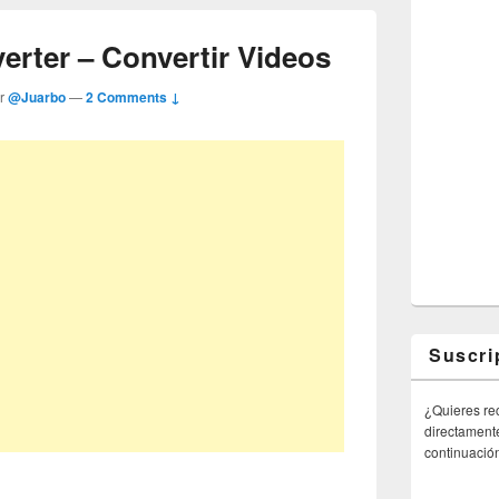
erter – Convertir Videos
or
@Juarbo
—
2 Comments ↓
Suscri
¿Quieres rec
directamente
continuació