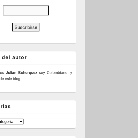
 del autor
 es
Julian Bohorquez
soy Colombiano, y
 de este blog.
rías