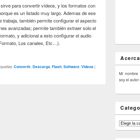
sirve para convertir vídeos, y los formatos con
al porque es un listado muy largo. Ademas de ese
ue trabaja, también permite configurar el aspecto
ones avanzadas; permite también extraer solo el
ormato, y adicional a esto configurar el audio
 Formato, Los canales, Etc…).
Acerca
iquetas:
Convertir
,
Descarga
,
Flash
,
Software
,
Videos
|
Mi nombre
soy el autor
Catego
Categorías