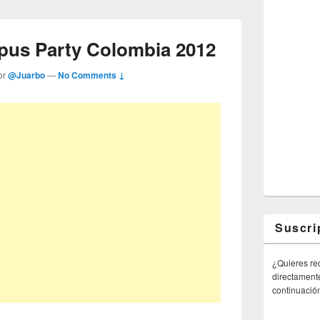
mpus Party Colombia 2012
or
@Juarbo
—
No Comments ↓
Suscri
¿Quieres rec
directamente
continuació