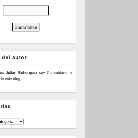
 del autor
 es
Julian Bohorquez
soy Colombiano, y
 de este blog.
rías