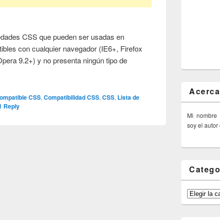
opiedades CSS que pueden ser usadas en
tibles con cualquier navegador (IE6+, Firefox
Opera 9.2+) y no presenta ningún tipo de
Acerca
compatible CSS
,
Compatibilidad CSS
,
CSS
,
Lista de
1
Reply
Mi nombre
soy el autor
Catego
Categorías