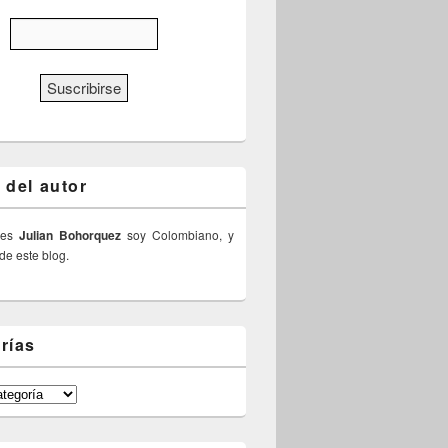
 del autor
 es
Julian Bohorquez
soy Colombiano, y
 de este blog.
rías