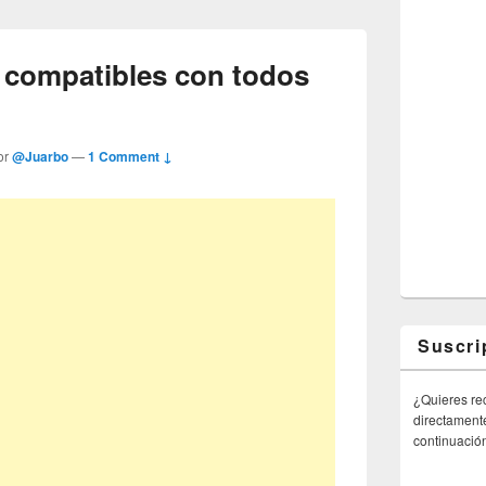
 compatibles con todos
or
@Juarbo
—
1 Comment ↓
Suscri
¿Quieres rec
directamente
continuació