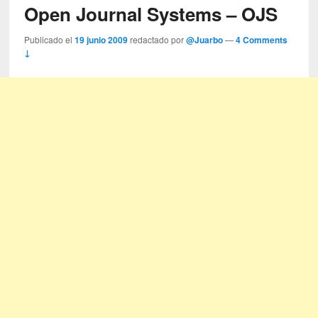
Open Journal Systems – OJS
Publicado el
19 junio 2009
redactado por
@Juarbo
—
4 Comments
↓