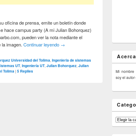
su oficina de prensa, emite un boletín donde
me hace campus party (A mi Julian Bohorquez)
uarbo.com, pueden ver la nota mediante el
e la imagen.
Continuar leyendo
→
Acerca
rquez Universidad del Tolima
,
Ingenieria de sistemas
 sistemas UT
,
Ingeniería UT
,
Julian Bohorquez
,
Julian
el Tolima
|
5
Replies
Mi nombre
soy el autor
Catego
Categorías