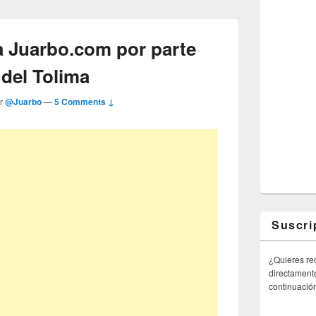
 Juarbo.com por parte
 del Tolima
or
@Juarbo
—
5 Comments ↓
Suscri
¿Quieres rec
directamente
continuació