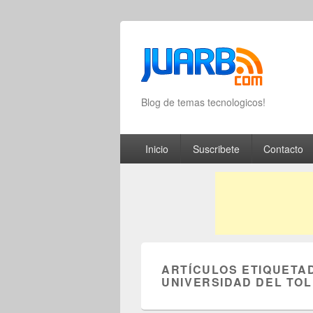
Blog de temas tecnologicos!
Primary menu
Skip to primary content
Skip to secondary content
Inicio
Suscribete
Contacto
ARTÍCULOS ETIQUETA
UNIVERSIDAD DEL TOL