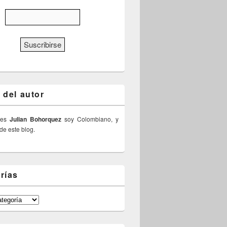
 del autor
 es
Julian Bohorquez
soy Colombiano, y
 de este blog.
rías